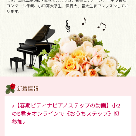
です。当教室は3歳～趣味の大人の方、各種ピアノコンクールや合唱
コンクール伴奏、小中高大学生、保育大、音大生までレッスンしてお
ります。
新着情報
♪【春期ピティナピアノステップの動画】小2
のS君★オンラインで《おうちステップ》初
参加♪