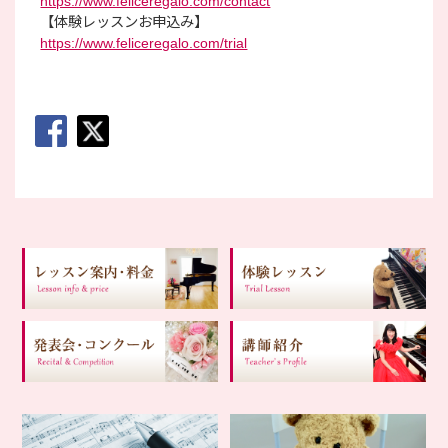
https://www.feliceregalo.com/contact
【体験レッスンお申込み】
https://www.feliceregalo.com/trial