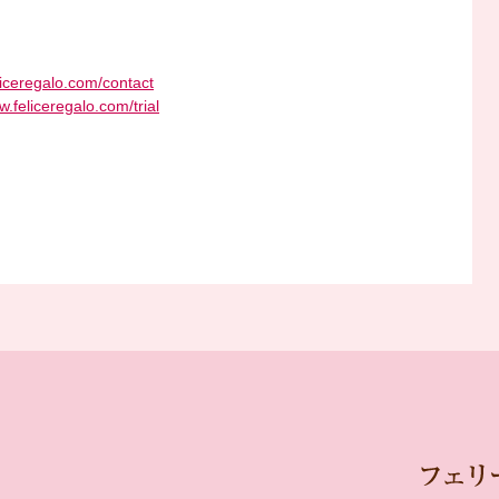
liceregalo.com/contact
w.feliceregalo.com/trial