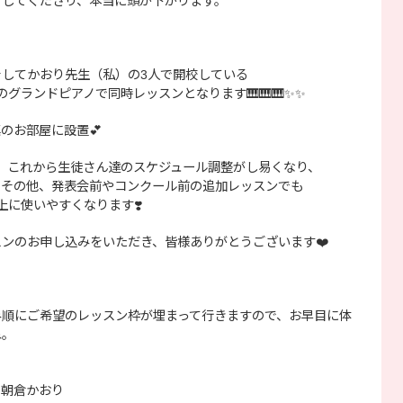
をしてくださり、本当に頭が下がります。
してかおり先生（私）の3人で開校している
グランドピアノで同時レッスンとなります🎹🎹🎹✨✨
のお部屋に設置💕
、これから生徒さん達のスケジュール調整がし易くなり、
、その他、発表会前やコンクール前の追加レッスンでも
上に使いやすくなります❣️
ンのお申し込みをいただき、皆様ありがとうございます❤️
み順にご希望のレッスン枠が埋まって行きますので、お早目に体
ね。
】朝倉かおり