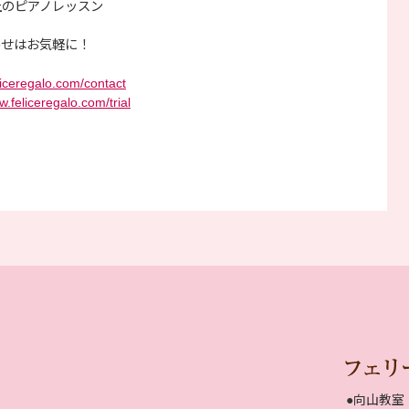
ク上のピアノレッスン
わせはお気軽に！
liceregalo.com/contact
w.feliceregalo.com/trial
●向山教室