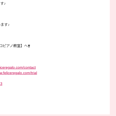
す♪
ます♪
ピアノ教室】へ❣️
liceregalo.com/contact
w.feliceregalo.com/trial
23