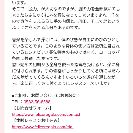
います。
そこで「脱力」が大切なのですが、腕の力を全部抜いてし
まったらふにゃふにゃな音になってしまいますよね！？な
ので身体を支える為に手の内側と、丹田、そして足という
ふうに力を入れる部分もあるのです。
音楽を楽しんで弾くには、体の状態が自由にのびのびとし
ていることです。このような身体の使い方は近頃注目され
ているロシアピアノ奏法特有のものではなく、ヨーロッパ
各国に共通した奏法です。
習い始めの初期から全身を使った指導を受けると、楽に身
に付けられます。手の骨格がしっかりしてくる頃にはだん
だん差がでてくるんですよ！いろいろな遊びを通しなが
ら、楽に正しく身に付くようにレッスンしています♪
■ご相談、お問い合わせはお気軽に！
TEL：
0532-56-8588
【お問合せフォーム】
https://www.feliceregalo.com/contact
【体験レッスンお申込み】
https://www.feliceregalo.com/trial