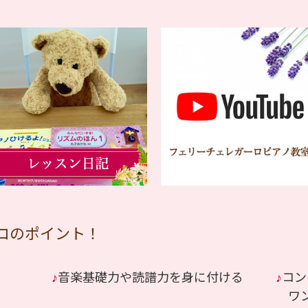
ロのポイント！
♪
音楽基礎力や読譜力を身に付ける
♪
コン
ワン