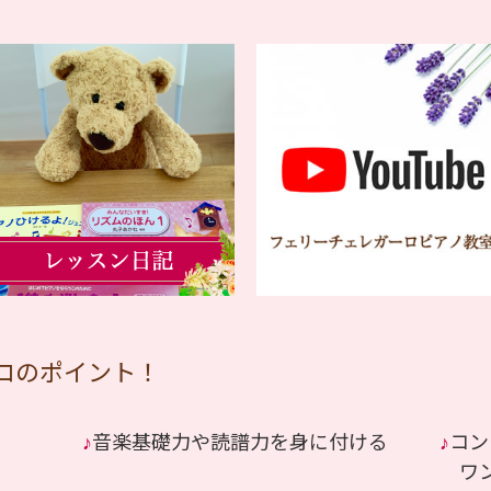
ロのポイント！
♪
音楽基礎力や読譜力を身に付ける
♪
コン
ワン