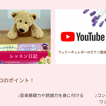
ロのポイント！
♪
音楽基礎力や読譜力を身に付ける
♪
コン
ワン